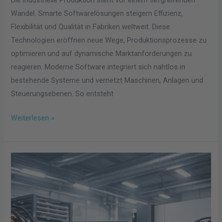
Die industrielle Produktion steht vor einem tiefgreifenden
Wandel. Smarte Softwarelösungen steigern Effizienz,
Flexibilität und Qualität in Fabriken weltweit. Diese
Technologien eröffnen neue Wege, Produktionsprozesse zu
optimieren und auf dynamische Marktanforderungen zu
reagieren. Moderne Software integriert sich nahtlos in
bestehende Systeme und vernetzt Maschinen, Anlagen und
Steuerungsebenen. So entsteht
Weiterlesen »
Wie
smarte
Fertigungslösungen
die
Effizienz