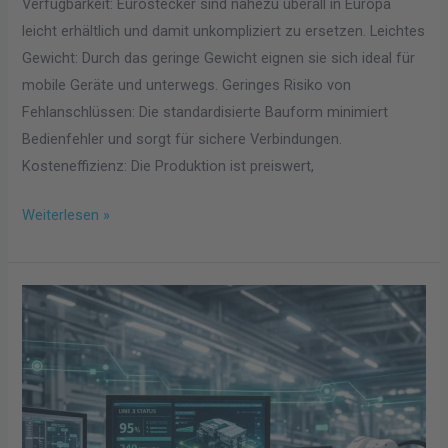
Verfügbarkeit: Eurostecker sind nahezu überall in Europa
leicht erhältlich und damit unkompliziert zu ersetzen. Leichtes
Gewicht: Durch das geringe Gewicht eignen sie sich ideal für
mobile Geräte und unterwegs. Geringes Risiko von
Fehlanschlüssen: Die standardisierte Bauform minimiert
Bedienfehler und sorgt für sichere Verbindungen.
Kosteneffizienz: Die Produktion ist preiswert,
Weiterlesen »
Wie
smarte
Software
die
industrielle
Produktion