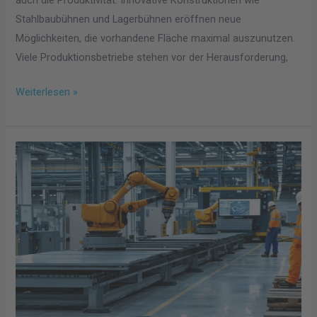
auch die Produktivität. Innovative Konstruktionen wie
Stahlbaubühnen und Lagerbühnen eröffnen neue
Möglichkeiten, die vorhandene Fläche maximal auszunutzen.
Viele Produktionsbetriebe stehen vor der Herausforderung,
Weiterlesen »
Mittelstand
4.0:
Wie
moderne
Planung
und
Effizienz
die
Metallverarbeitung