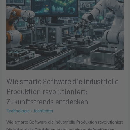
revolutioniert:
Zukunftstrends
entdecken
Wie smarte Software die industrielle
Produktion revolutioniert:
Zukunftstrends entdecken
Technologie
/
techtester
Wie smarte Software die industrielle Produktion revolutioniert