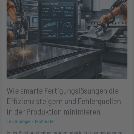
steigern
und
Fehlerquellen
in
der
Produktion
minimieren
Wie smarte Fertigungslösungen die
Effizienz steigern und Fehlerquellen
in der Produktion minimieren
Technologie
/
techtester
In der Blechbearbeitung prägen smarte Fertigungslösungen