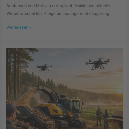
Austausch von Motiven ermöglicht flexible und aktuelle
Werbebotschaften. Pflege und sachgerechte Lagerung
Weiterlesen »
Wenn
Industrie
auf
Innovation
trifft:
So
revolutionieren
smarte
Techniken
die
Holzverarbeitung