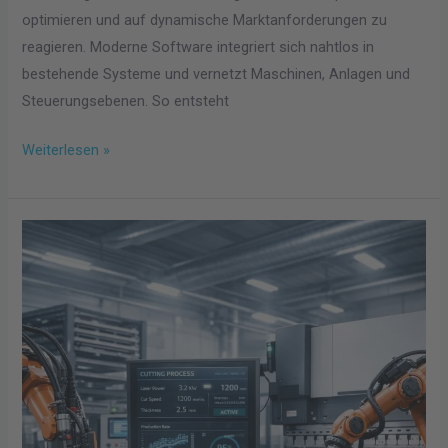
optimieren und auf dynamische Marktanforderungen zu
reagieren. Moderne Software integriert sich nahtlos in
bestehende Systeme und vernetzt Maschinen, Anlagen und
Steuerungsebenen. So entsteht
Weiterlesen »
Wie
smarte
Fertigungslösungen
die
Effizienz
steigern
und
Fehlerquellen