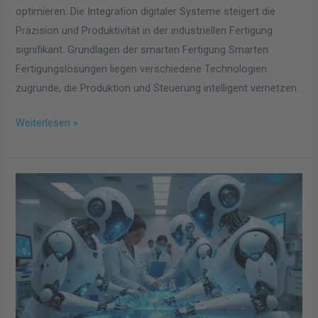
optimieren. Die Integration digitaler Systeme steigert die
Präzision und Produktivität in der industriellen Fertigung
signifikant. Grundlagen der smarten Fertigung Smarten
Fertigungslösungen liegen verschiedene Technologien
zugrunde, die Produktion und Steuerung intelligent vernetzen.
Weiterlesen »
Wie
Innovationen
in
der
Medizintechnik
den
Markt
nachhaltig