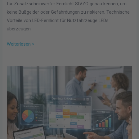
für Zusatzscheinwerfer Fernlicht StVZO genau kennen, um
keine Bußgelder oder Gefährdungen zu riskieren. Technische
Vorteile von LED-Fernlicht für Nutzfahrzeuge LEDs
überzeugen
Weiterlesen »
Welche
Tools
wirklich
bei
der
Seminarorganisation
Zeit
sparen