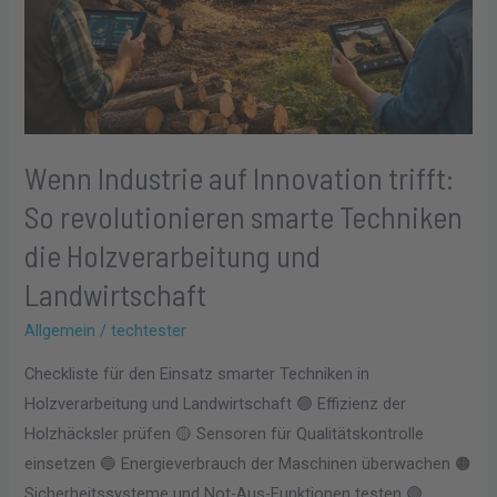
und
Landwirtschaft
Wenn Industrie auf Innovation trifft:
So revolutionieren smarte Techniken
die Holzverarbeitung und
Landwirtschaft
Allgemein
/
techtester
Checkliste für den Einsatz smarter Techniken in
Holzverarbeitung und Landwirtschaft 🟢 Effizienz der
Holzhäcksler prüfen 🟡 Sensoren für Qualitätskontrolle
einsetzen 🔵 Energieverbrauch der Maschinen überwachen 🟠
Sicherheitssysteme und Not-Aus-Funktionen testen 🟣