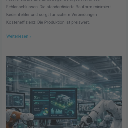
Fehlanschlüssen: Die standardisierte Bauform minimiert
Bedienfehler und sorgt für sichere Verbindungen.
Kosteneffizienz: Die Produktion ist preiswert,
Weiterlesen »
Wie
smarte
Software
die
industrielle
Produktion
revolutioniert:
Zukunftstrends
entdecken