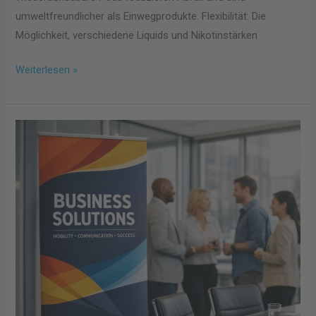
umweltfreundlicher als Einwegprodukte. Flexibilität: Die
Möglichkeit, verschiedene Liquids und Nikotinstärken
Weiterlesen »
Mobile
Werbedisplays
im
Business-
Alltag:
Welche
Systeme
wirklich
funktionieren