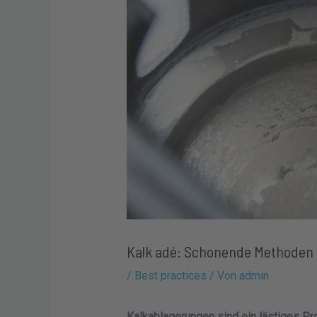
Kalk adé: Schonende Methoden 
/
Best practices
/ Von
admin
Kalkablagerungen sind ein lästiges Pro