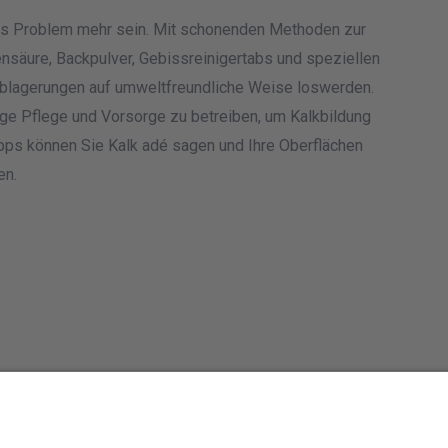
es Problem mehr sein. Mit schonenden Methoden zur
ensäure, Backpulver, Gebissreinigertabs und speziellen
ablagerungen auf umweltfreundliche Weise loswerden.
ge Pflege und Vorsorge zu betreiben, um Kalkbildung
ipps können Sie Kalk adé sagen und Ihre Oberflächen
en.
Nächster Beit