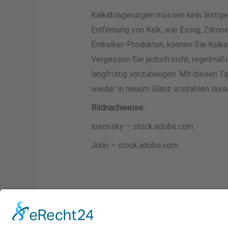
Kalkablagerungen müssen kein lästig
Entfernung von Kalk, wie Essig, Zitron
Entkalker-Produkten, können Sie Kalk
Vergessen Sie jedoch nicht, regelmäßi
langfristig vorzubeugen. Mit diesen T
wieder in neuem Glanz erstrahlen lass
Bildnachweise:
losonsky – stock.adobe.com
John – stock.adobe.com
←
Vorheriger Beitrag