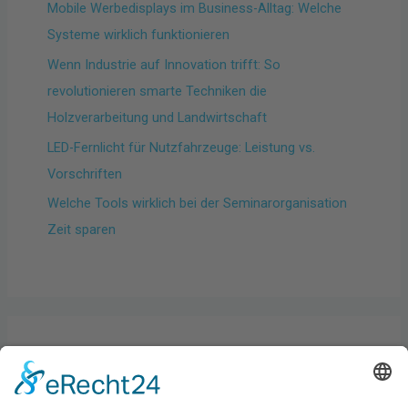
Mobile Werbedisplays im Business-Alltag: Welche
Systeme wirklich funktionieren
Wenn Industrie auf Innovation trifft: So
revolutionieren smarte Techniken die
Holzverarbeitung und Landwirtschaft
LED-Fernlicht für Nutzfahrzeuge: Leistung vs.
Vorschriften
Welche Tools wirklich bei der Seminarorganisation
Zeit sparen
Kategorien
Allgemein