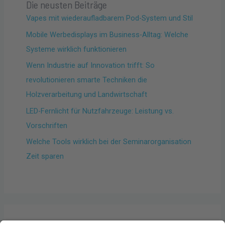
Die neusten Beiträge
Vapes mit wiederaufladbarem Pod-System und Stil
Mobile Werbedisplays im Business-Alltag: Welche
Systeme wirklich funktionieren
Wenn Industrie auf Innovation trifft: So
revolutionieren smarte Techniken die
Holzverarbeitung und Landwirtschaft
LED-Fernlicht für Nutzfahrzeuge: Leistung vs.
Vorschriften
Welche Tools wirklich bei der Seminarorganisation
Zeit sparen