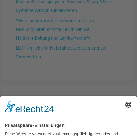
Mobile Werbedisplays im Business-Alltag: Welche
Systeme wirklich funktionieren
Wenn Industrie auf Innovation trifft: So
revolutionieren smarte Techniken die
Holzverarbeitung und Landwirtschaft
LED-Fernlicht für Nutzfahrzeuge: Leistung vs.
Vorschriften
Kategorien
Allgemein
Best practices
Business