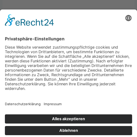
Kategorien
Allgemein
Best practices
Business
Hardware & Gadgets
Startups & Economy
Technologie
Copyright © 2026 Der Tech Tester