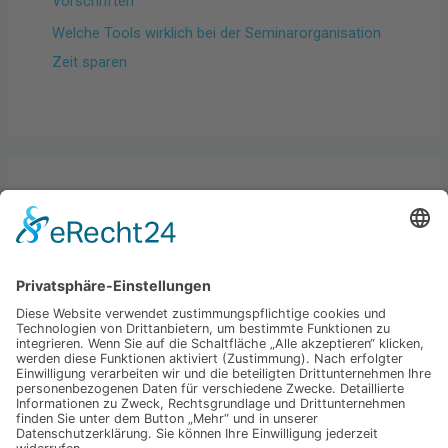
Vorschriften
Welche Tools wirklich bei der Seminarorganisation
Zeit sparen
Kategorien
Allgemein
Best practices
Business
Hardware & Gadgets
Startups & Economy
Technologie