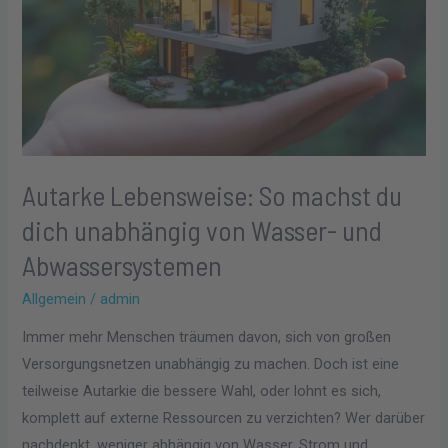
du
dich
unabhängig
von
Wasser-
und
Abwassersystemen
Autarke Lebensweise: So machst du
dich unabhängig von Wasser- und
Abwassersystemen
Allgemein
/
admin
Immer mehr Menschen träumen davon, sich von großen
Versorgungsnetzen unabhängig zu machen. Doch ist eine
teilweise Autarkie die bessere Wahl, oder lohnt es sich,
komplett auf externe Ressourcen zu verzichten? Wer darüber
nachdenkt, weniger abhängig von Wasser, Strom und