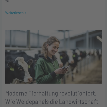
zu
Weiterlesen »
Moderne
Tierhaltung
revolutioniert:
Wie
Weidepanels
die
Landwirtschaft
verändern
Moderne Tierhaltung revolutioniert:
Wie Weidepanels die Landwirtschaft