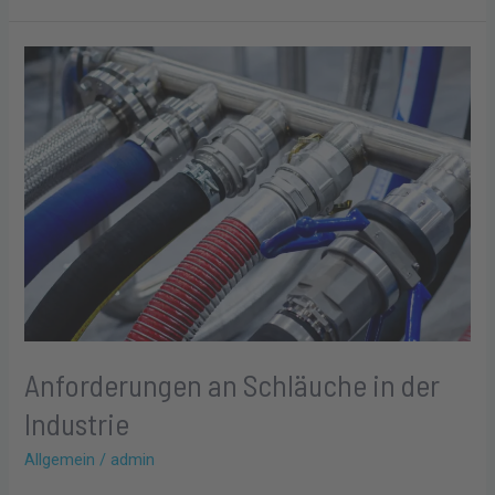
Anforderungen
an
Schläuche
in
der
Industrie
Anforderungen an Schläuche in der
Industrie
Allgemein
/
admin