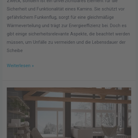
Zweck, sondern ist ein unverzichtbares Element für die
Sicherheit und Funktionalität eines Kamins. Sie schützt vor
gefährlichem Funkenflug, sorgt für eine gleichmäßige
Wärmeverteilung und trägt zur Energieeffizienz bei. Doch es
gibt einige sicherheitsrelevante Aspekte, die beachtet werden
müssen, um Unfälle zu vermeiden und die Lebensdauer der
Scheibe
Weiterlesen »
Stilvoll
und
Innovativ
–
Die
perfekte