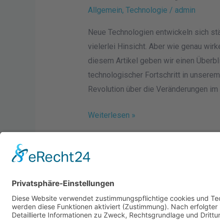
Allgemein
,
Technologie
/
admin
Neue Technologien entwickeln sich stä
vielerlei Hinsicht. Aber wie genau wir
diesem Artikel geben wir einen Überbl
technologischer Fortschritt in unsere
Revolution über die Veränderungen im 
Weiterlesen »